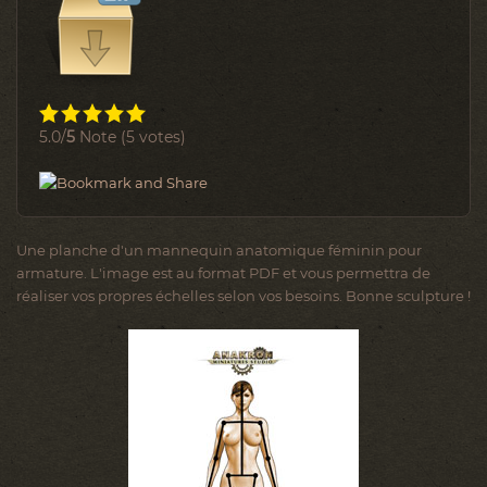
5.0/
5
Note (5 votes)
Une planche d'un mannequin anatomique féminin pour
armature. L'image est au format PDF et vous permettra de
réaliser vos propres échelles selon vos besoins. Bonne sculpture !