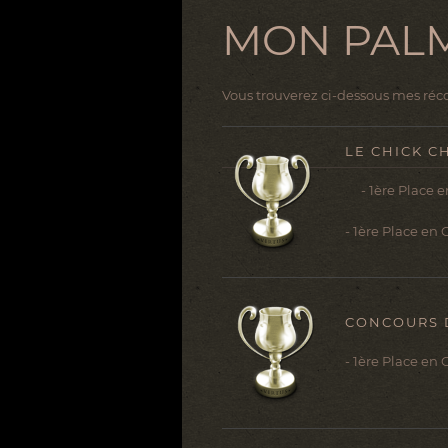
MON PAL
Vous trouverez ci-dessous mes réc
LE CHICK C
- 1ère Place en
- 1ère Place en 
CONCOURS 
- 1ère Place en 