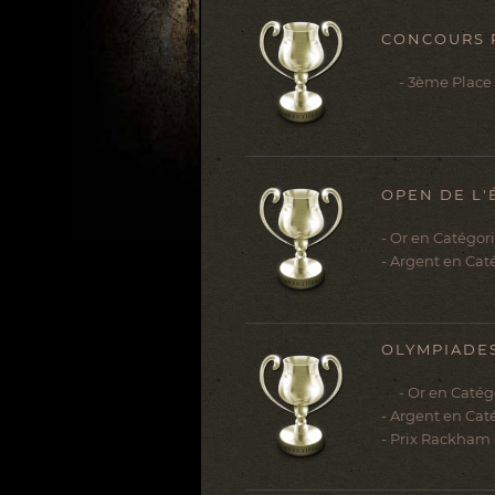
CONCOURS R
- 3ème Place 
OPEN DE L'
- Or en Catégor
- Argent en Cat
OLYMPIADES
- Or en Catégo
- Argent en Cat
- Prix Rackham 