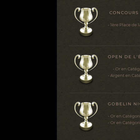
CONCOURS 
- 1ère Place de 
OPEN DE L'
- Or en Catégo
- Argent en Cat
GOBELIN NI
- Or en Catégor
- Or en Catégor