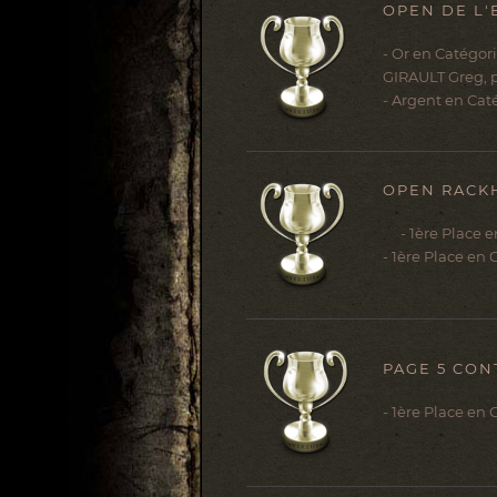
OPEN DE L'
- Or en Catégor
GIRAULT Greg, p
- Argent en Cat
OPEN RACKH
- 1ère Place en
- 1ère Place en
PAGE 5 CON
- 1ère Place en 