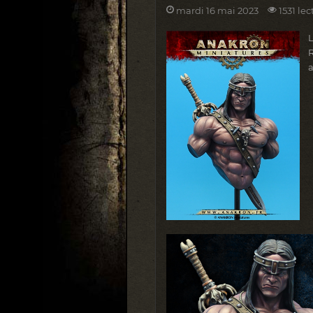
mardi 16 mai 2023
1531 lec
R
a