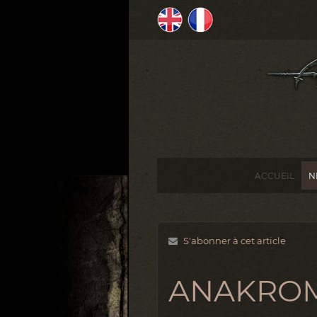
ACCUEIL
N
S'abonner à cet article
ANAKRO