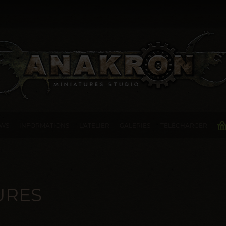
WS
INFORMATIONS
L'ATELIER
GALERIES
TÉLÉCHARGER
URES