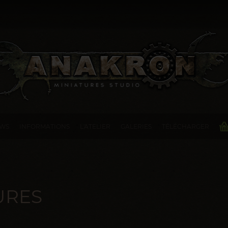
WS
INFORMATIONS
L'ATELIER
GALERIES
TÉLÉCHARGER
URES