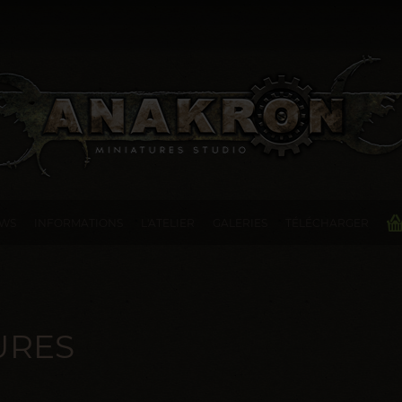
WS
INFORMATIONS
L'ATELIER
GALERIES
TÉLÉCHARGER
URES