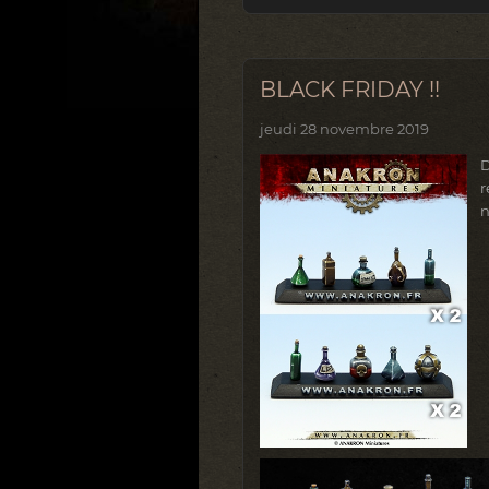
BLACK FRIDAY !!
jeudi 28 novembre 2019
​
r
n