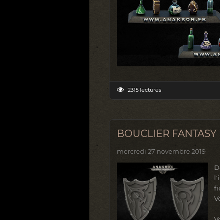
2315 lectures
BOUCLIER FANTASY
mercredi 27 novembre 2019
D
l
f
V
V