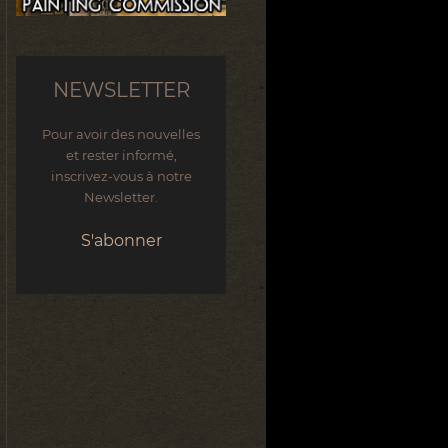
NEWSLETTER
Pour avoir des nouvelles
et rester informé,
inscrivez-vous à notre
Newsletter.
S'abonner