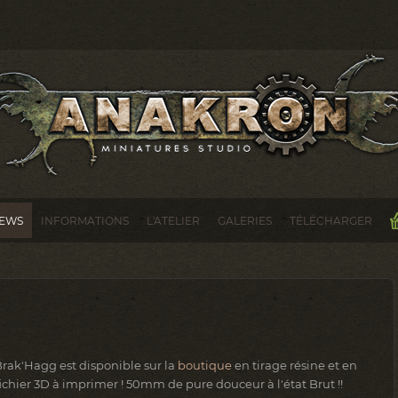
EWS
INFORMATIONS
L'ATELIER
GALERIES
TÉLÉCHARGER
Brak'Hagg est disponible sur la
boutique
en tirage résine et en
ichier 3D à imprimer ! 50mm de pure douceur à l'état Brut !!