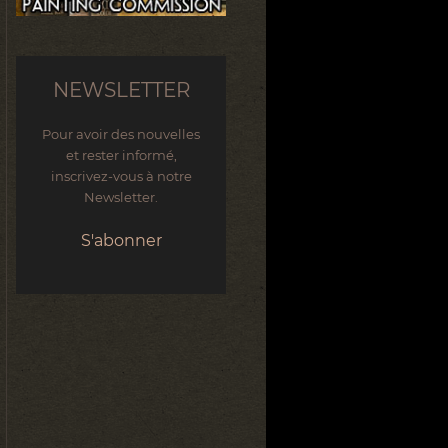
NEWSLETTER
Pour avoir des nouvelles
et rester informé,
inscrivez-vous à notre
Newsletter.
S'abonner