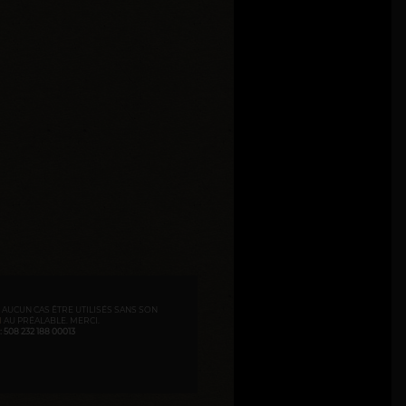
N AUCUN CAS ÊTRE UTILISÉS SANS SON
I
AU PRÉALABLE. MERCI.
508 232 188 00013