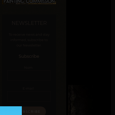
NEWSLETTER
To receive news and stay
informed, subscribe to
our Newsletter.
Subscribe
Nom :
E-mail :