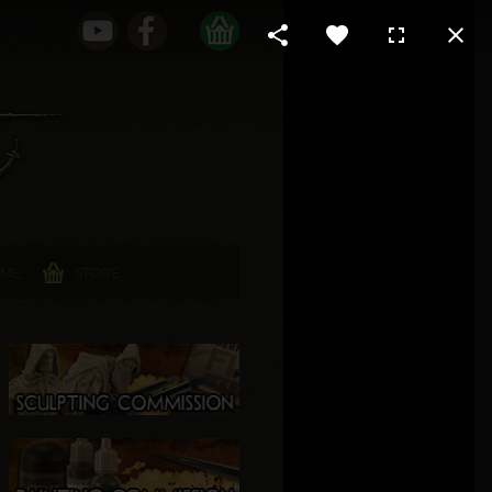
 ME
STORE