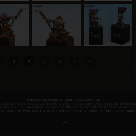
3
4
5
6
© ANAKRON MINIATURES STUDIO -
WWW.ANAKRON.FR
 DESSINS, VIDÉOS, ETC... DE CE SITE SONT LA PROPRIÉTÉ DE LEUR AUTEUR ET ILS NE PEUVENT E
Z POUR QUELQUE RAISON QUE CE SOIT UTILISER UN ÉLÉMENT ISSU DE CE SITE
CONTACTEZ MO
STUDIO - C/O AYRAL DAVID - 28 AVENUE GAMBETTA - APPT 3 - 81300 GRAULHET - FRANCE - SIRET : 