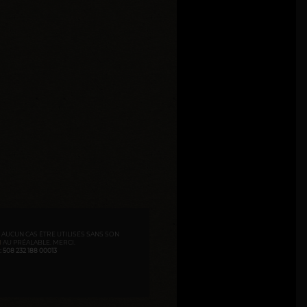
N AUCUN CAS ÊTRE UTILISÉS SANS SON
I
AU PRÉALABLE. MERCI.
508 232 188 00013