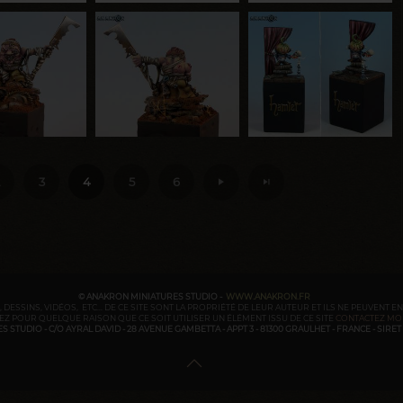
3
4
5
6
© ANAKRON MINIATURES STUDIO -
WWW.ANAKRON.FR
 DESSINS, VIDÉOS, ETC... DE CE SITE SONT LA PROPRIÉTÉ DE LEUR AUTEUR ET ILS NE PEUVENT E
Z POUR QUELQUE RAISON QUE CE SOIT UTILISER UN ÉLÉMENT ISSU DE CE SITE
CONTACTEZ MO
STUDIO - C/O AYRAL DAVID - 28 AVENUE GAMBETTA - APPT 3 - 81300 GRAULHET - FRANCE - SIRET : 