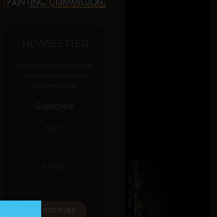
NEWSLETTER
To receive news and stay
informed, subscribe to
our Newsletter.
Subscribe
Nom :
E-mail :