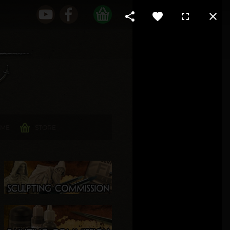
 ME
STORE